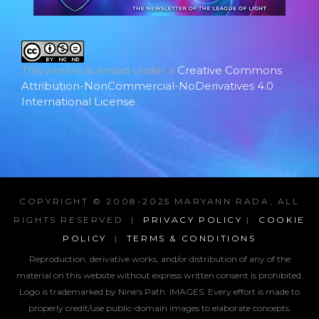
This work is licensed under a
Creative Commons
Attribution-NonCommercial-NoDerivatives 4.0
International License
.
COPYRIGHT © 2008-2025 MARYANN RADA, ALL
RIGHTS RESERVED |
PRIVACY POLICY
|
COOKIE
POLICY
|
TERMS & CONDITIONS
Reproduction, derivative works, and/or distribution of any of the
material on this website without express written consent is prohibited.
Logo is trademarked by Nine's Path. IMAGES:
Every effort is made to
properly credit/use public-domain images to elaborate concepts.