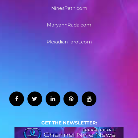
NinesPath.com
MaryannRada.com
PleiadianTarot.com
GET THE NEWSLETTER: